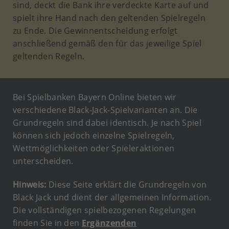
sind, deckt die Bank ihre verdeckte Karte auf und
spielt ihre Hand nach den geltenden Spielregeln
zu Ende. Die Gewinnentscheidung erfolgt
anschließend gemäß den für das jeweilige Spiel
geltenden Regeln.
Bei Spielbanken Bayern Online bieten wir
verschiedene Black-Jack-Spielvarianten an. Die
Grundregeln sind dabei identisch. Je nach Spiel
können sich jedoch einzelne Spielregeln,
Wettmöglichkeiten oder Spieleraktionen
unterscheiden.
Hinweis:
Diese Seite erklärt die Grundregeln von
Black Jack und dient der allgemeinen Information.
Die vollständigen spielbezogenen Regelungen
finden Sie in den
Ergänzenden