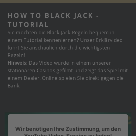
HOW TO BLACK JACK -
TUTORIAL
Sie möchten die Black-Jack-Regeln bequem in
einem Tutorial kennenlernen? Unser Erklärvideo
führt Sie anschaulich durch die wichtigsten
Regeln!
Hinweis:
Das Video wurde in einem unserer
stationären Casinos gefilmt und zeigt das Spiel mit
einem Dealer. Online spielen Sie direkt gegen die
Bank.
Wir benötigen Ihre Zustimmung, um den
YouTube Video-Service zu laden!