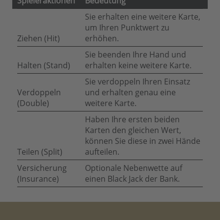
Spieleraktionen
Bedeutung
Sie erhalten eine weitere Karte,
um Ihren Punktwert zu
Ziehen (Hit)
erhöhen.
Sie beenden Ihre Hand und
Halten (Stand)
erhalten keine weitere Karte.
Sie verdoppeln Ihren Einsatz
Verdoppeln
und erhalten genau eine
(Double)
weitere Karte.
Haben Ihre ersten beiden
Karten den gleichen Wert,
können Sie diese in zwei Hände
Teilen (Split)
aufteilen.
Versicherung
Optionale Nebenwette auf
(Insurance)
einen Black Jack der Bank.