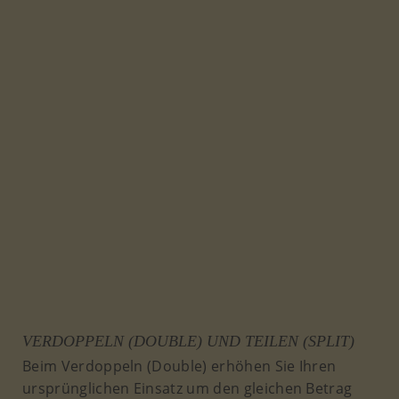
VERDOPPELN (DOUBLE) UND TEILEN (SPLIT)
Beim Verdoppeln (Double) erhöhen Sie Ihren
ursprünglichen Einsatz um den gleichen Betrag