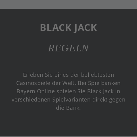
BLACK JACK
REGELN
Erleben Sie eines der beliebtesten
Casinospiele der Welt. Bei Spielbanken
Bayern Online spielen Sie Black Jack in
verschiedenen Spielvarianten direkt gegen
die Bank.