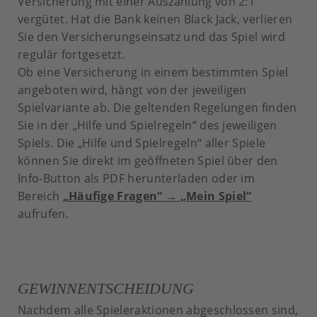
Versicherung mit einer Auszahlung von 2:1
vergütet. Hat die Bank keinen Black Jack, verlieren
Sie den Versicherungseinsatz und das Spiel wird
regulär fortgesetzt.
Ob eine Versicherung in einem bestimmten Spiel
angeboten wird, hängt von der jeweiligen
Spielvariante ab. Die geltenden Regelungen finden
Sie in der „Hilfe und Spielregeln“ des jeweiligen
Spiels. Die „Hilfe und Spielregeln“ aller Spiele
können Sie direkt im geöffneten Spiel über den
Info-Button als PDF herunterladen oder im
Bereich
„Häufige Fragen“ → „Mein Spiel“
aufrufen.
GEWINNENTSCHEIDUNG
Nachdem alle Spieleraktionen abgeschlossen sind,