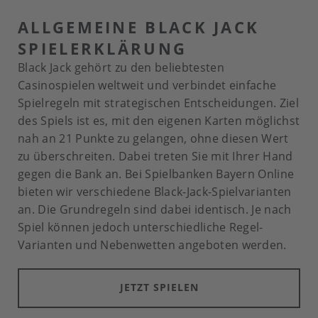
ALLGEMEINE BLACK JACK
SPIELERKLÄRUNG
Black Jack gehört zu den beliebtesten
Casinospielen weltweit und verbindet einfache
Spielregeln mit strategischen Entscheidungen. Ziel
des Spiels ist es, mit den eigenen Karten möglichst
nah an 21 Punkte zu gelangen, ohne diesen Wert
zu überschreiten. Dabei treten Sie mit Ihrer Hand
gegen die Bank an. Bei Spielbanken Bayern Online
bieten wir verschiedene Black-Jack-Spielvarianten
an. Die Grundregeln sind dabei identisch. Je nach
Spiel können jedoch unterschiedliche Regel-
Varianten und Nebenwetten angeboten werden.
JETZT SPIELEN