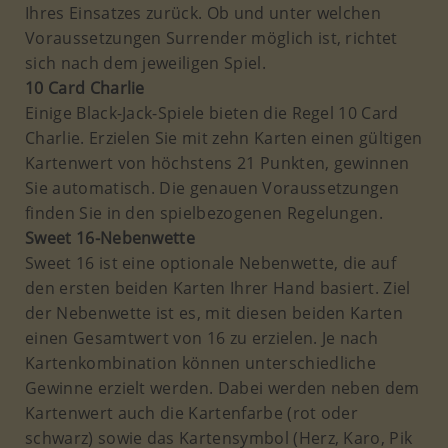
Ihres Einsatzes zurück. Ob und unter welchen
Voraussetzungen Surrender möglich ist, richtet
sich nach dem jeweiligen Spiel.
10 Card Charlie
Einige Black-Jack-Spiele bieten die Regel 10 Card
Charlie. Erzielen Sie mit zehn Karten einen gültigen
Kartenwert von höchstens 21 Punkten, gewinnen
Sie automatisch. Die genauen Voraussetzungen
finden Sie in den spielbezogenen Regelungen.
Sweet 16-Nebenwette
Sweet 16 ist eine optionale Nebenwette, die auf
den ersten beiden Karten Ihrer Hand basiert. Ziel
der Nebenwette ist es, mit diesen beiden Karten
einen Gesamtwert von 16 zu erzielen. Je nach
Kartenkombination können unterschiedliche
Gewinne erzielt werden. Dabei werden neben dem
Kartenwert auch die Kartenfarbe (rot oder
schwarz) sowie das Kartensymbol (Herz, Karo, Pik