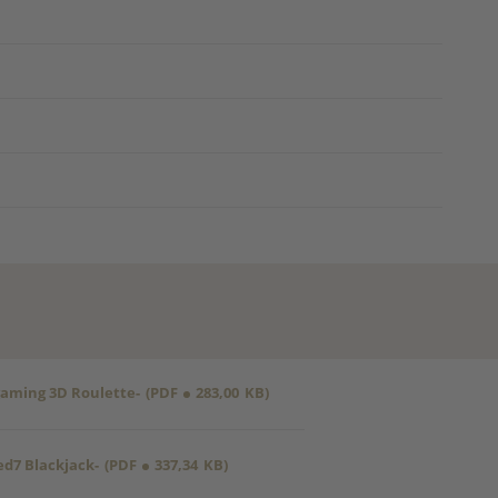
 gaming 3D Roulette-
(
PDF
283,00
KB
)
ed7 Blackjack-
(
PDF
337,34
KB
)