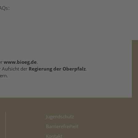
AQs:
er
www.bioeg.de
.
r Aufsicht der
Regierung der Oberpfalz
.
ern.
Jugendschutz
Barrierefreiheit
Kontakt