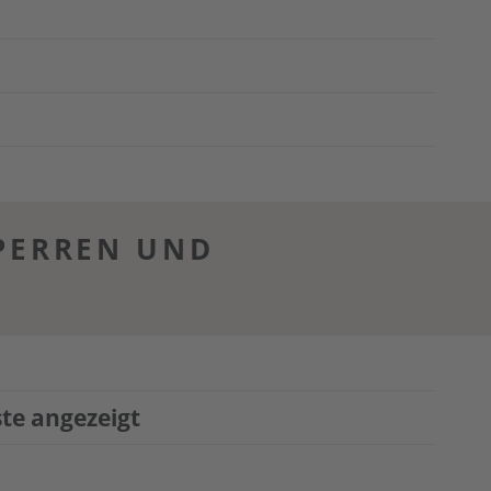
PERREN UND
te angezeigt