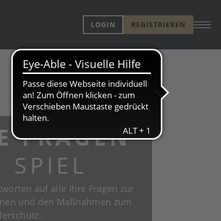
LOGIN
REGISTRIEREN
E FRAGEN
 SPIEL
tworten auf alle Ihre Fragen zur
innen und den Maßnahmen zum
lerschutz.