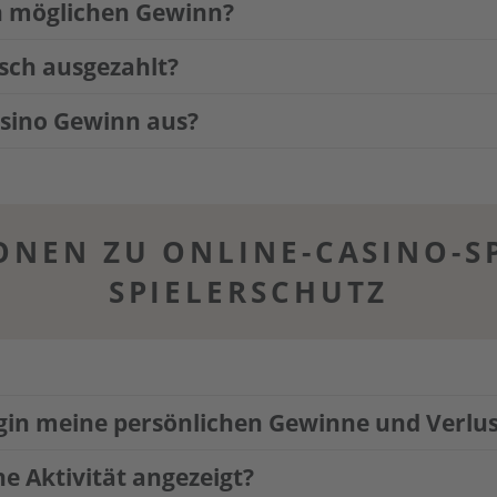
en möglichen Gewinn?
sch ausgezahlt?
asino Gewinn aus?
ONEN ZU ONLINE-CASINO-S
SPIELERSCHUTZ
n meine persönlichen Gewinne und Verlus
e Aktivität angezeigt?