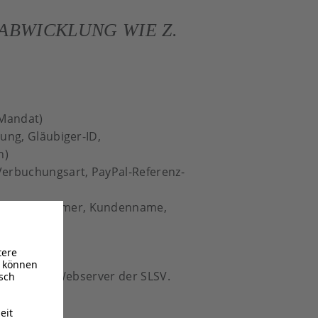
ABWICKLUNG WIE Z.
-Mandat)
ung, Gläubiger-ID,
n)
Verbuchungsart, PayPal-Referenz-
g, Kundennummer, Kundenname,
ten an den Webserver der SLSV.