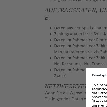
AUFTRAGSDATEN, UM
B.
Daten aus der Spielteilnah
Zahlungsdaten Ihres Spiel-
Daten im Rahmen der Einrich
Daten im Rahmen der Zahlung
Mandatsreferenz-Nr. als Za
Daten im Rahmen der Zahlun
Nr., Rechnungs-Nr., Transak
Daten im Rahmen der Zahlu
Zweck)
NETZWERKVERKEHR
Wenn Sie die Webseite der SLSV 
Die folgenden Daten werden währ