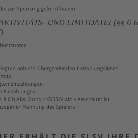
die zur Sperrung geführt haben
IVITÄTS- UND LIMITDATEI (§§ 6 H AB
)
eburtsname
elegten anbieterübergreifenden Einzahlungslimits
imits
gten Einzahlungen
n Einzahlungen
v. § 6 h Abs. 3 und 4 GlüStV aktiv geschaltet ist
ezogenen Kennung des Spielers
ER ERHÄLT DIE SLSV IHRE 