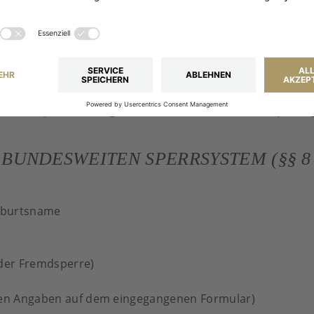
orderung
tei
i angefordert wurde
agen, Datei nicht gefunden etc.)
d verwendetes Betriebssystem
anfordernden Kundensitzung
spontanspielberechtigten Kunden im Rahmen der Spielab
NDESWEITEN SPERRSYSTEM (§§ 8 ABS
eburtsname
oder Fremdsperre)
den Angaben auf dem eingegangenen Formular)