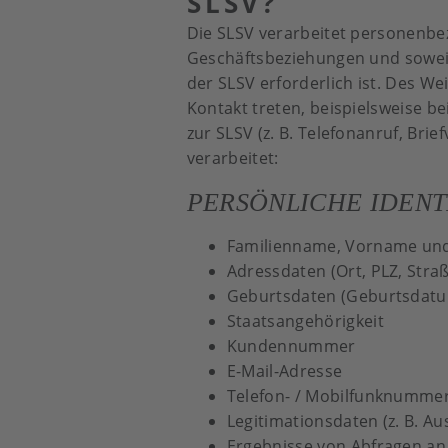
SLSV?
Die SLSV verarbeitet personenb
Geschäftsbeziehungen und soweit 
der SLSV erforderlich ist. Des W
Kontakt treten, beispielsweise 
zur SLSV (z. B. Telefonanruf, Br
verarbeitet:
PERSÖNLICHE IDENTI
Familienname, Vorname und 
Adressdaten (Ort, PLZ, Str
Geburtsdaten (Geburtsdatu
Staatsangehörigkeit
Kundennummer
E-Mail-Adresse
Telefon- / Mobilfunknumme
Legitimationsdaten (z. B. A
Ergebnisse von Abfragen an