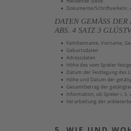
meldende Stelle
Dokumente/Schriftverkehr, 
DATEN GEMÄSS DER AKT
BS. 4 SATZ 3 GLÜSTV
Familienname, Vorname, G
Geburtsdaten
Adressdaten
Höhe des vom Spieler festg
Datum der Festlegung des L
Höhe und Datum der getäti
Gesamtbetrag der getätigte
Information, ob Spieler i. S. 
Verarbeitung der anbieterb
5. WIE UND WOH