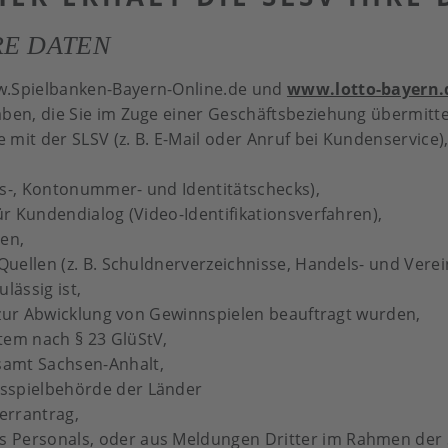
RE DATEN
w.Spielbanken-Bayern-Online.de und
www.lotto-bayern.
ben, die Sie im Zuge einer Geschäftsbeziehung übermitte
mit der SLSV (z. B. E-Mail oder Anruf bei Kundenservice)
ts-, Kontonummer- und Identitätschecks),
ür Kundendialog (Video-Identifikationsverfahren),
en,
Quellen (z. B. Schuldnerverzeichnisse, Handels- und Verei
lässig ist,
B. zur Abwicklung von Gewinnspielen beauftragt wurden,
tem nach § 23 GlüStV,
amt Sachsen-Anhalt,
sspielbehörde der Länder
errantrag,
Personals, oder aus Meldungen Dritter im Rahmen der 