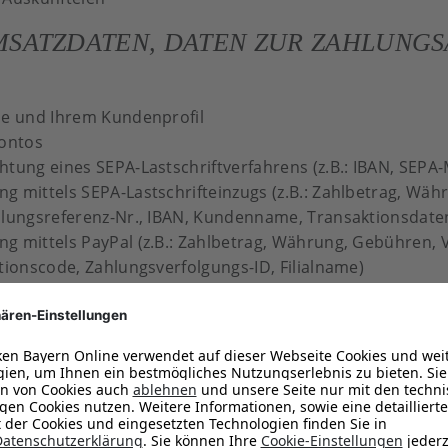
SATZDATEN, DATEN ZUR ZAHLUNGS
me und Ihrem Kundenprofil
Kontos
tung eines SEPA-Lastschriftverfahrens (z.B.: IBAN, SEPA
 mittels SEPA-Lastschrifteinzugs (z.B.: Zahlbetrag, Währ
hlungsreferenz-Nr., IBAN, Kundenname, Transaktionsdate
g mittels PayPal (z.B.: Zahlbetrag, Währung, Gebühren, 
tionscode, Zahlungsverfolgungs-ID, Filialname)
ng mittels Banküberweisung (z.B. Zahlbetrag, Währun
SDATEN
aufrufen, übermitteln Sie über Ihren Internetbrowser Da
end einer laufenden Verbindung aufgezeichnet: