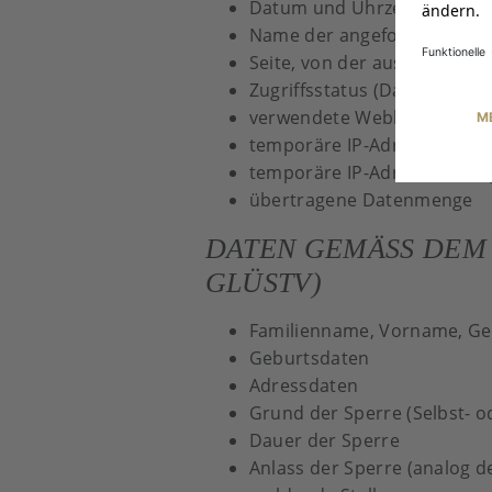
Datum und Uhrzeit der Anf
Name der angeforderten Da
Seite, von der aus die Date
Zugriffsstatus (Datei übertr
verwendete Webbrowser un
temporäre IP-Adresse der 
temporäre IP-Adresse von 
übertragene Datenmenge
DATEN GEMÄSS DEM BU
LÜSTV)
Familienname, Vorname, G
Geburtsdaten
Adressdaten
Grund der Sperre (Selbst- 
Dauer der Sperre
Anlass der Sperre (analog 