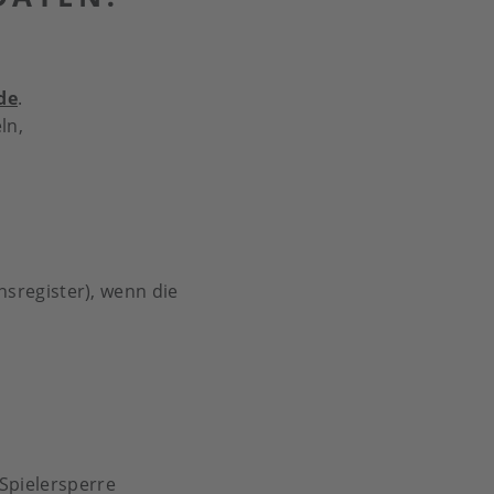
de
.
ln,
,
nsregister), wenn die
Spielersperre